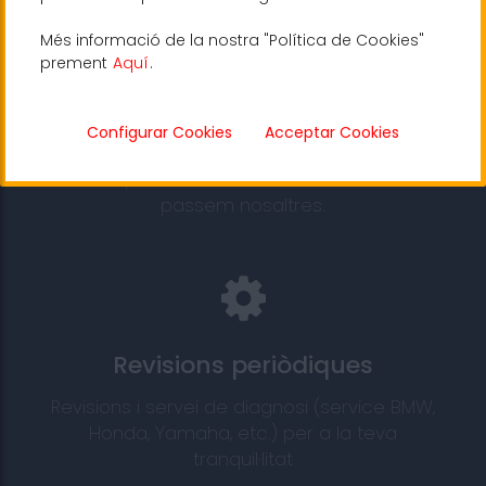
Més informació de la nostra "Política de Cookies"
prement
Aquí
.
ITV
Configurar Cookies
Acceptar Cookies
Fem la posada a punt a la teva moto per
evitar problemes en la ITV i, si vols, te la
passem nosaltres.
Revisions periòdiques
Revisions i servei de diagnosi (service BMW,
Honda, Yamaha, etc.) per a la teva
tranquil·litat