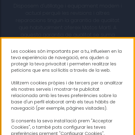
Disposem d'utillatge i equipament modern i
actual perquè les revisions i altres
reparacions tinguin la garantia de qualitat
que habitualment ofereix Motos Martí. A
aquesta garantia de qualitat se suma
l'experiència i prestigi que Motos Martí
posseeix en la solució de problemes.
Les cookies són importants per a tu, influeixen en la
teva experiència de navegació, ens ajuden a
protegir la teva privacitat i permeten realitzar les
peticions que ens sol·licitis a través de la web.
Utilitzem cookies pròpies i de tercers per a analitzar
els nostres serveis i mostrar-te publicitat
relacionada amb les teves preferències sobre la
Canvi pneumàtics
base d'un perfil elaborat amb els teus hàbits de
navegació (per exemple, pàgines visitades).
Servei de muntatge de pneumàtics i
Si consents la seva instal·lació prem "Acceptar
equilibrat de rodes.
Cookies", o també pots configurar les teves
preferències prement "Configurar Cookies".