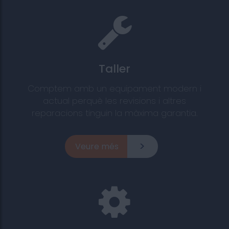
Taller
Comptem amb un equipament modern i
actual perquè les revisions i altres
reparacions tinguin la màxima garantia.
Veure més